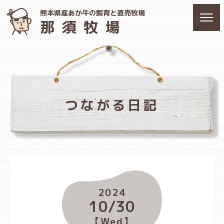
熊本県産あか牛の飼育と直売牧場
那須牧場
つながる日記
2024
10/30
【Wed】