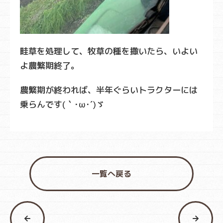
畦草を処理して、牧草の種を撒いたら、いよい
よ農繁期終了。
農繁期が終われば、半年ぐらいトラクターには
乗らんです(｀･ω･´)ゞ
一覧へ戻る