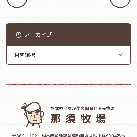
アーカイブ
熊本県産あか牛の飼育と直売牧場
那須牧場
〒869-1102
熊本県菊池郡菊陽町原水鉄砲小路6004番地