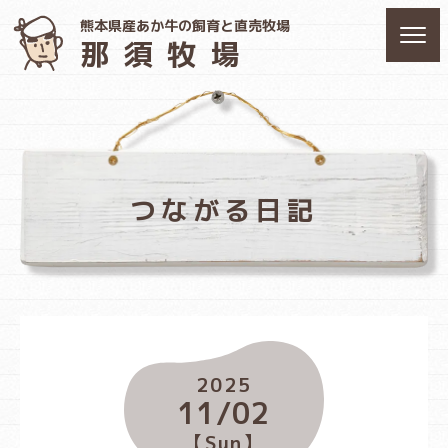
熊本県産あか牛の飼育と直売牧場
那須牧場
つながる日記
2025
11/02
【Sun】