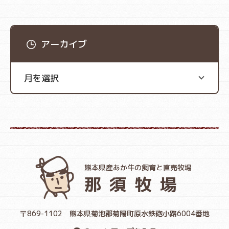
アーカイブ
熊本県産あか牛の飼育と直売牧場
那須牧場
〒869-1102
熊本県菊池郡菊陽町原水鉄砲小路6004番地