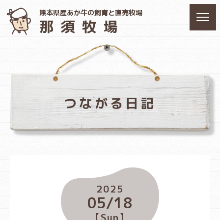
熊本県産あか牛の飼育と直売牧場
那須牧場
つながる日記
2025
05/18
【Sun】