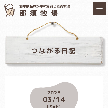
熊本県産あか牛の飼育と直売牧場
那須牧場
つながる日記
2026
03/14
【Sat】