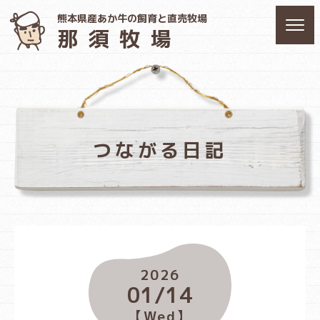
熊本県産あか牛の飼育と直売牧場
那須牧場
つながる日記
2026
01/14
【Wed】