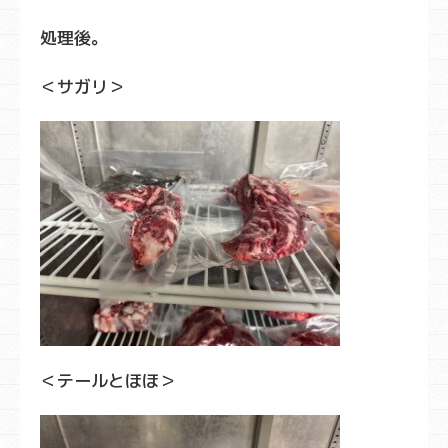
処理後。
＜サガリ＞
＜テールとほほ＞