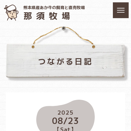
熊本県産あか牛の飼育と直売牧場
那須牧場
つながる日記
2025
08/23
【Sat】