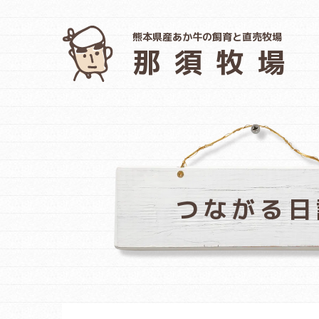
熊本県産あか牛の飼育と直売牧場
那須牧場
つながる日