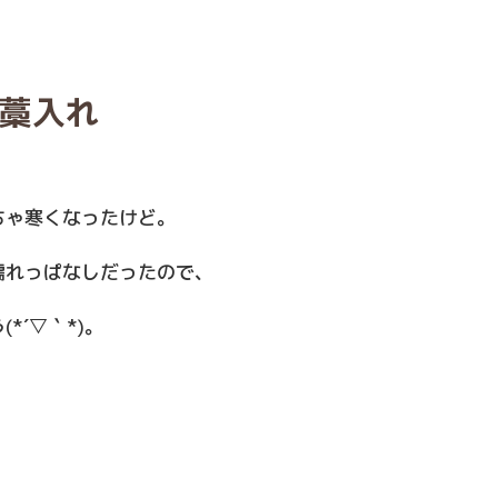
藁入れ
ちゃ寒くなったけど。
濡れっぱなしだったので、
*´▽｀*)。