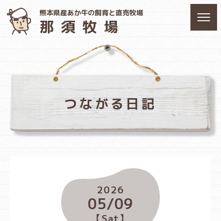
熊本県産あか牛の飼育と直売牧場
那須牧場
つながる日記
2026
05/09
【Sat】