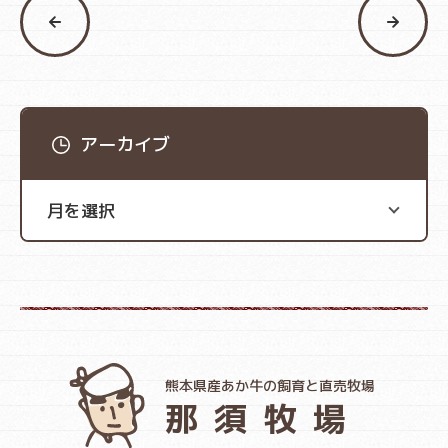
アーカイブ
熊本県産あか牛の飼育と直売牧場
那須牧場