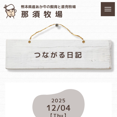
熊本県産あか牛の飼育と直売牧場
那須牧場
つながる日記
2025
12/04
【Thu】