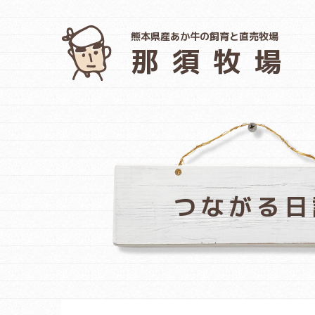
熊本県産あか牛の飼育と直売牧場
那須牧場
つながる日