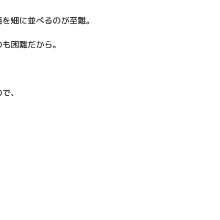
苗を畑に並べるのが至難。
のも困難だから。
ので、