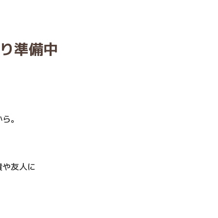
り準備中
から。
貴や友人に