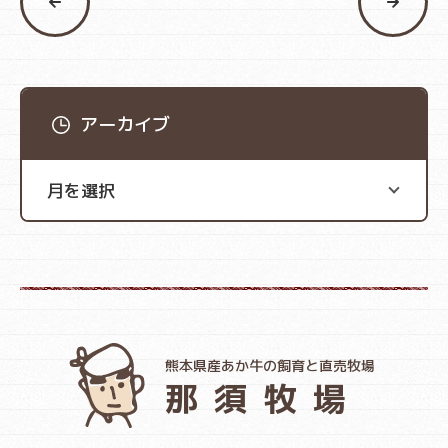
アーカイブ
熊本県産あか牛の飼育と直売牧場
那須牧場