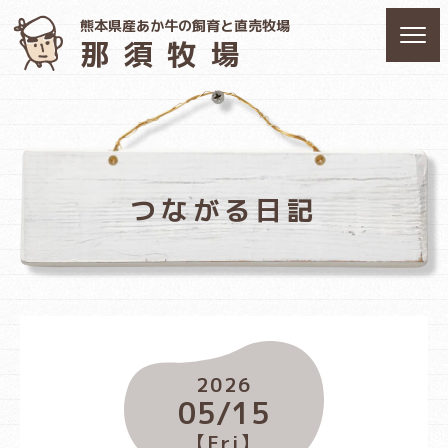
熊本県産あか牛の飼育と直売牧場
那須牧場
つながる日記
2026
05/15
【Fri】