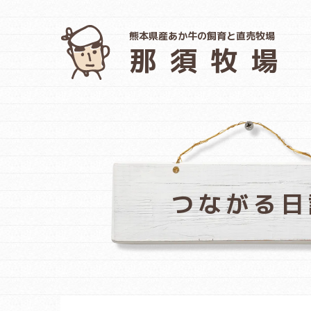
熊本県産あか牛の飼育と直売牧場
那須牧場
つながる日