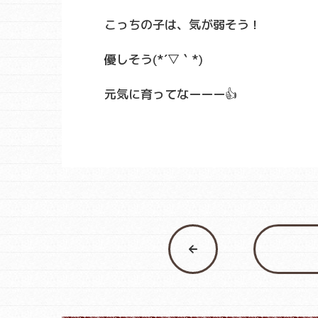
こっちの子は、気が弱そう！
優しそう(*´▽｀*)
元気に育ってなーーー👍