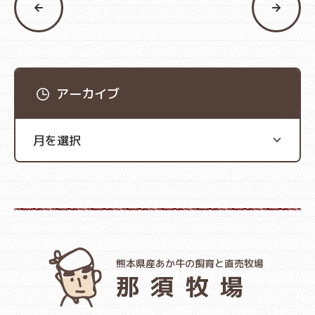
アーカイブ
熊本県産あか牛の飼育と直売牧場
那須牧場