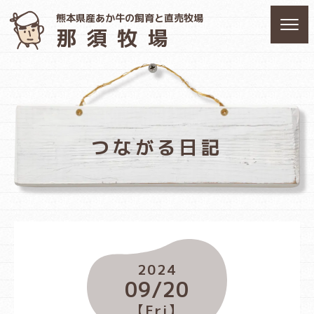
熊本県産あか牛の飼育と直売牧場
那須牧場
つながる日記
2024
09/20
【Fri】