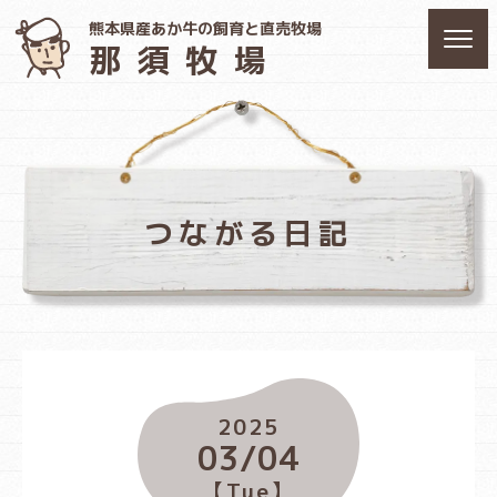
熊本県産あか牛の飼育と直売牧場
那須牧場
つながる日記
2025
03/04
【Tue】