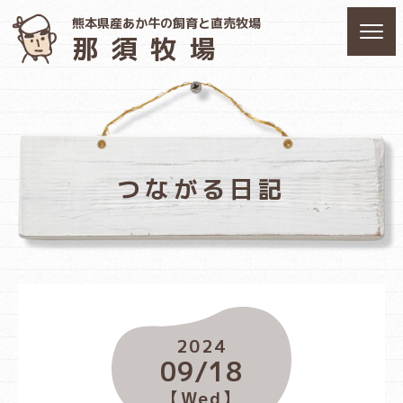
熊本県産あか牛の飼育と直売牧場
那須牧場
つながる日記
2024
09/18
【Wed】