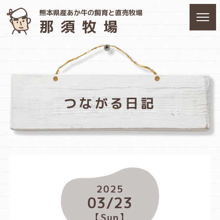
熊本県産あか牛の飼育と直売牧場
那須牧場
つながる日記
2025
03/23
【Sun】