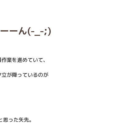
ーん(-_-;)
穫作業を進めていて、
夕立が降っているのが
と思った矢先。