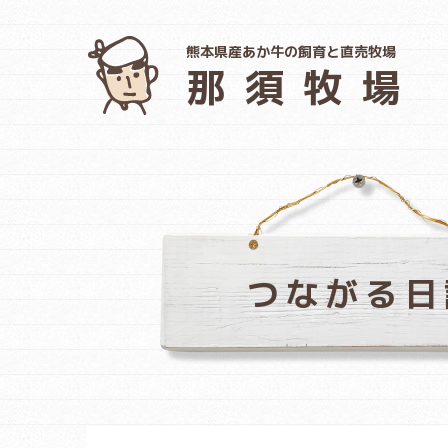
熊本県産あか牛の飼育と直売牧場
那須牧場
つながる日