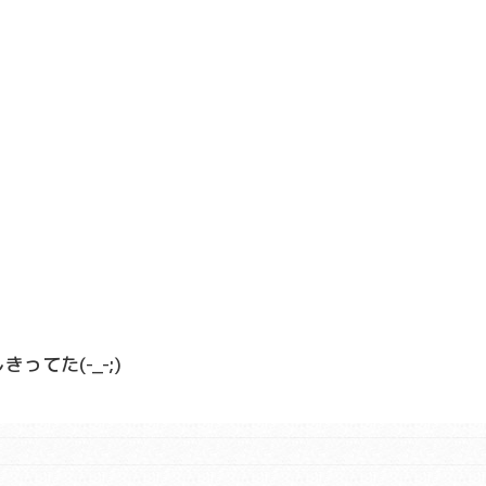
てた(-_-;)