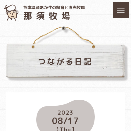
熊本県産あか牛の飼育と直売牧場
那須牧場
つながる日記
2023
08/17
【Thu】