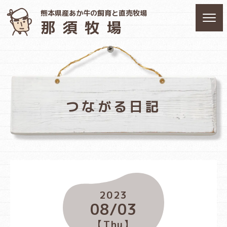
熊本県産あか牛の飼育と直売牧場
那須牧場
つながる日記
2023
08/03
【Thu】