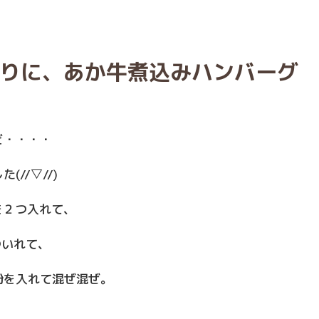
りに、あか牛煮込みハンバーグ
ど・・・・
//▽//)
を２つ入れて、
ついれて、
粉を入れて混ぜ混ぜ。