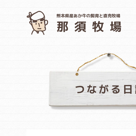
熊本県産あか牛の飼育と直売牧場
那須牧場
つながる日