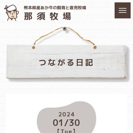
熊本県産あか牛の飼育と直売牧場
那須牧場
つながる日記
2024
01/30
【Tue】