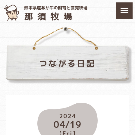
熊本県産あか牛の飼育と直売牧場
那須牧場
つながる日記
2024
04/19
【Fri】