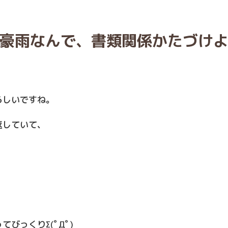
豪雨なんで、書類関係かたづけ
らしいですね。
返していて、
、
びっくりΣ(ﾟДﾟ)