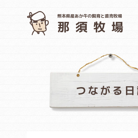
熊本県産あか牛の飼育と直売牧場
那須牧場
つながる日