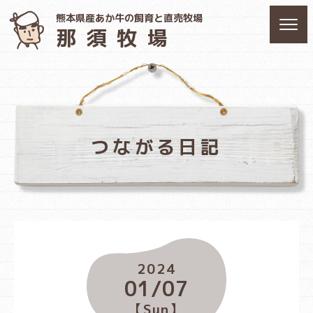
熊本県産あか牛の飼育と直売牧場
那須牧場
つながる日記
2024
01/07
【Sun】