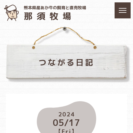
熊本県産あか牛の飼育と直売牧場
那須牧場
つながる日記
2024
05/17
【Fri】