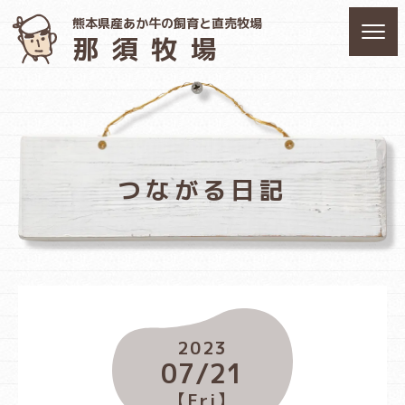
熊本県産あか牛の飼育と直売牧場
那須牧場
つながる日記
2023
07/21
【Fri】