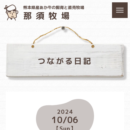
熊本県産あか牛の飼育と直売牧場
那須牧場
つながる日記
2024
10/06
【Sun】