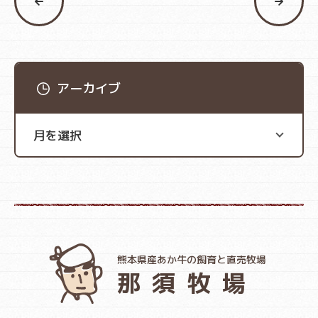
アーカイブ
熊本県産あか牛の飼育と直売牧場
那須牧場