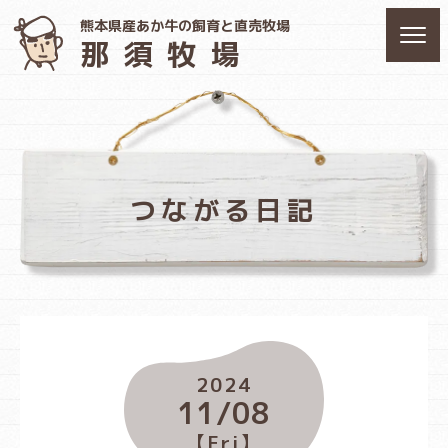
熊本県産あか牛の飼育と直売牧場
那須牧場
つながる日記
2024
11/08
【Fri】