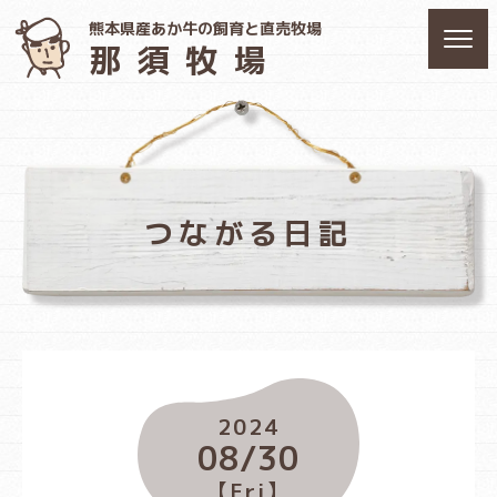
熊本県産あか牛の飼育と直売牧場
那須牧場
つながる日記
2024
08/30
【Fri】