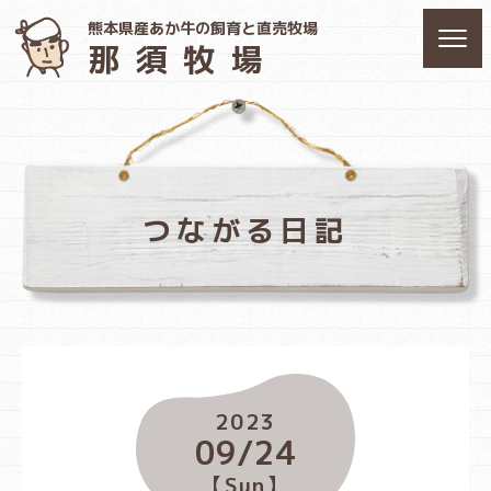
熊本県産あか牛の飼育と直売牧場
那須牧場
つながる日記
2023
09/24
【Sun】